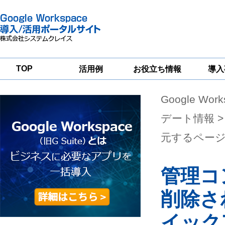
TOP
活用例
お役立ち情報
導入
Google Wor
一
Google
Google
Google
Workspace
Workspace
Workspace導入
グループウェア
セキュリティ
支援サービス
デート情報
>
移行支援
対策サービス
元するペー
管理コ
削除さ
イック