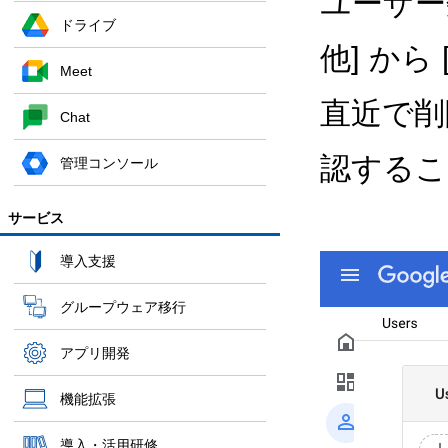
ユーザー
ドライブ
他] か
Meet
直近で削
Chat
認するこ
管理コンソール
サービス
導入支援
グループウェア移行
アプリ開発
機能拡張
導入・活用研修