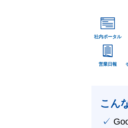
社内ポータル
営業日報
こん
✓ Google Workspace（旧G Suite） を社内で導入