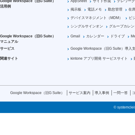
Google Workspace（旧G Suite）
AppSheet
サイト作成
テレワーク
活用例
掲示板
電話メモ
勤怠管理
在
デバイスマネジメント（MDM）
ビ
シングルサインオン
グループカレン
Google Workspace（旧G Suite）
Gmail
カレンダー
ドライブ
Me
マニュアル
サービス
Google Workspace（旧G Suite）導入
関連サイト
kintone アプリ開発 サービスサイト
Google Workspace（旧G Suite）
サービス案内
導入事例
一問一答
© systemcleis