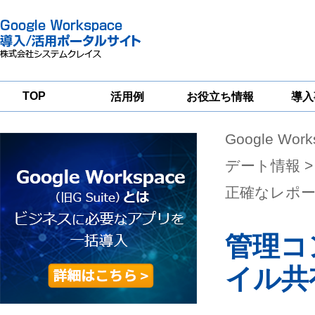
TOP
活用例
お役立ち情報
導入
Google Wor
一
Google
Google
Google
Workspace
Workspace
Workspace導入
グループウェア
セキュリティ
支援サービス
デート情報
>
移行支援
対策サービス
正確なレポ
管理コン
イル共