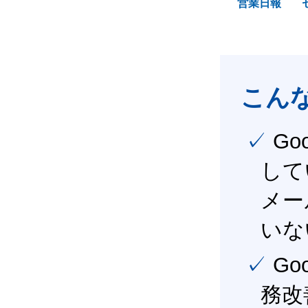
営業日報
こん
✓ Google Workspace（旧G Suite） を社内で導入
して
メー
いな
✓ Google Workspace（旧G Suite） を活用し、業
務改