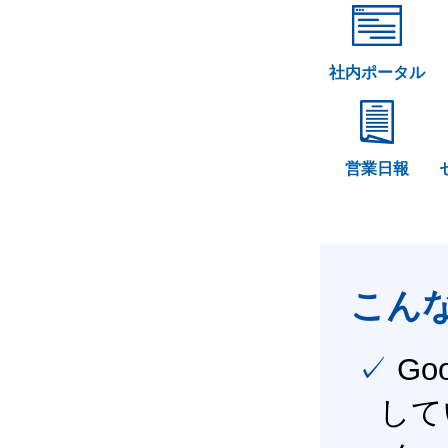
社内ポータル
営業日報
こん
✓ Google Workspace（旧G Suite） を社内で導入
して