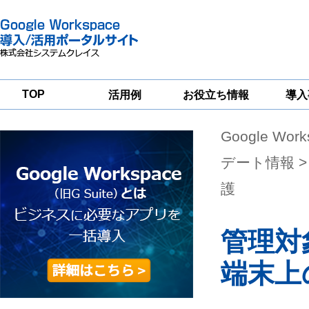
TOP
活用例
お役立ち情報
導入
Google Wor
一
Google
Google
Google
Workspace
Workspace
Workspace導入
グループウェア
セキュリティ
支援サービス
デート情報
>
移行支援
対策サービス
護
管理対
端末上