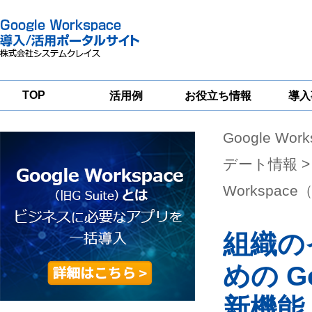
TOP
活用例
お役立ち情報
導入
Google Wor
一
Google
Google
Google
Workspace
Workspace
Workspace導入
グループウェア
セキュリティ
支援サービス
デート情報
>
移行支援
対策サービス
Workspace
組織の
めの Go
新機能