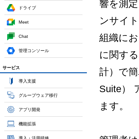
響を測定
ドライブ
ンサイト
Meet
組織における
Chat
管理コンソール
に関する
サービス
計）で簡単
導入支援
Suit
グループウェア移行
ます。
アプリ開発
機能拡張
導入・活用研修