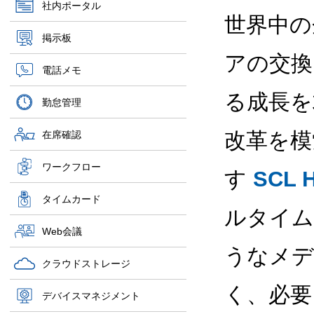
社内ポータル
世界中の
掲示板
アの交換
電話メモ
る成長を
勤怠管理
改革を模
在席確認
ワークフロー
す
SCL H
タイムカード
ルタイ
Web会議
うなメデ
クラウドストレージ
く、必要
デバイスマネジメント