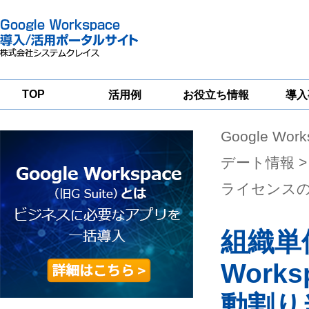
TOP
活用例
お役立ち情報
導入
Google Wor
一
Google
Google
Google
Workspace
Workspace
Workspace導入
グループウェア
セキュリティ
支援サービス
デート情報
>
移行支援
対策サービス
ライセンス
組織単
Work
動割り