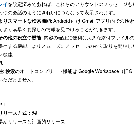
レイ
を設定済みであれば、これらのアカウントのメッセージもちょ
とつの会話のようにきれいにつらなって表示されます。
よりスマートな検索機能
: Android 向け Gmail アプ
てより素早くお探しの情報を見つけることができます。
その他の役立つ機能
: 内容の確認に便利な大きな添付ファイル
保存する機能、よりスムーズにメッセージのやり取りを開始し
ン機能。
ﾂꀀ
注
: 検索のオートコンプリート機能は Google Workspace（旧G Su
いただけません。
-ﾂꀀ
リリース方式：ﾂꀀ
早期リリースと計画的リリース