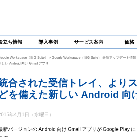
役立ち情報
導入事例
サービス案内
価格
Google Workspace（旧G Suite）
>
Google Workspace（旧G Suite） 最新アップデート情報
一問一答
コラム
Google
Google
Google
新しい Android 向け Gmail アプリ
Workspace
Workspace開発
Workspace機能
セキュリティ
サービス
拡張サポート
対策サービス
統合された受信トレイ、より
どを備えた新しい Android 向け
2015年4月1日（水曜日）
最新バージョンの Android 向け Gmail アプリが Google