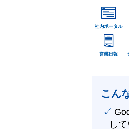
社内ポータル
営業日報
こん
✓ Google Workspace（旧G Suite） を社内で導入
して