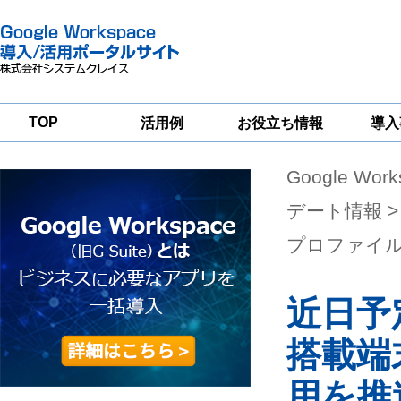
TOP
活用例
お役立ち情報
導入
Google Wor
一
Google
Google
Google
Workspace
Workspace
Workspace導入
グループウェア
セキュリティ
支援サービス
デート情報
>
移行支援
対策サービス
プロファイ
近日予定
搭載端
用を推