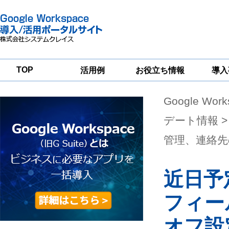
TOP
活用例
お役立ち情報
導入
Google Wor
一
Google
Google
Google
Workspace
Workspace
Workspace導入
グループウェア
セキュリティ
支援サービス
デート情報
>
移行支援
対策サービス
管理、連絡先
近日予
フィー
オフ設