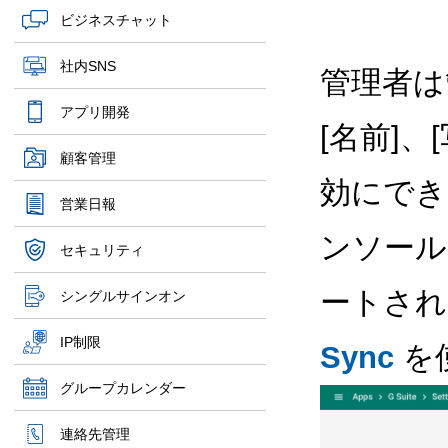
ビジネスチャット
社内SNS
管理者は
アプリ開発
[名前]、
顧客管理
効にでき
営業日報
ンソール
セキュリティ
ートされ
シングルサインオン
IP制限
Sync
を
グループカレンダー
連絡先管理