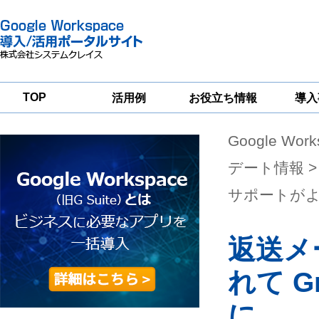
TOP
活用例
お役立ち情報
導入
Google Wor
一
Google
Google
Google
Workspace
Workspace
Workspace導入
グループウェア
セキュリティ
支援サービス
デート情報
>
移行支援
対策サービス
サポートが
返送メ
れて 
に