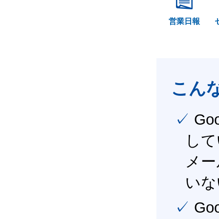
営業日報
こん
✓ Google Workspace（旧G Suite） を社内で導入
して
メー
いな
✓ Google Workspace（旧G Suite） を活用し、業