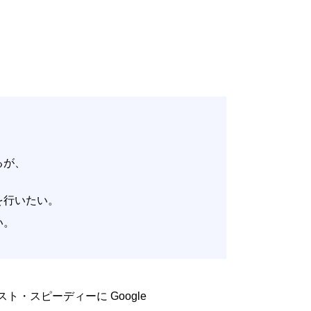
いるが、
。
改善を行いたい。
たい。
低コスト・スピーディーに Google