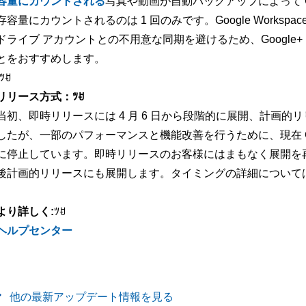
容量にカウントされる
写真や動画が自動バックアップによって G
存容量にカウントされるのは 1 回のみです。Google Workspa
ドライブ アカウントとの不用意な同期を避けるため、Google
とをおすすめします。
-ﾂꀀ
リリース方式：ﾂꀀ
当初、即時リリースには 4 月 6 日から段階的に展開、計画的
したが、一部のパフォーマンスと機能改善を行うために、現在 Go
に停止しています。即時リリースのお客様にはまもなく展開を
後計画的リリースにも展開します。タイミングの詳細について
より詳しく:
ﾂꀀ
ヘルプセンター
他の最新アップデート情報を見る