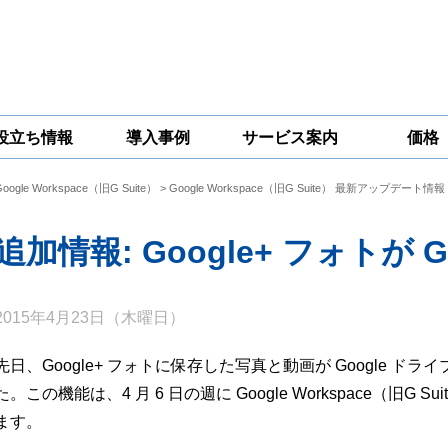
役立ち情報
導入事例
サービス案内
価格
Google Workspace（旧G Suite）
>
Google Workspace（旧G Suite） 最新アップデート情報
一問一答
コラム
Google
Google
Google
Workspace
Workspace開発
Workspace機能
セキュリティ
サービス
拡張サポート
追加情報: Google+ フォトが 
対策サービス
2015年4月23日（木曜日）
先日、Google+ フォトに保存した写真と動画が Google 
た。この機能は、4 月 6 日の週に Google Workspace（旧
ます。