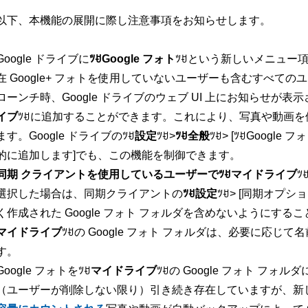
以下、本機能の展開に際し注意事項をお知らせします。
Google ドライブに
ﾂꀀGoogle フォト
ﾂꀀという新しいメニュー
在 Google+ フォトを使用していないユーザーも含むすべて
ローンチ時、Google ドライブのウェブ UI 上にお知らせが表示さ
イブ
ﾂꀀに追加することができます。これにより、写真や動画
ます。Google ドライブのﾂꀀ
設定
ﾂꀀ>
ﾂꀀ全般
ﾂꀀ> [ﾂꀀGoog
的に追加します]でも、この機能を制御できます。
同期 クライアントを使用しているユーザーで
ﾂꀀ
マイドライブ
ﾂ
選択した場合は、同期クライアントの
ﾂꀀ設定
ﾂꀀ> [同期オプ
く作成された Google フォト フォルダを含めないようにする
マイドライブ
ﾂꀀの Google フォト フォルダは、必要に応
す。
Google フォトをﾂꀀ
マイドライブ
ﾂꀀの Google フォト フ
（ユーザーが削除しない限り）引き続き存在していますが、新