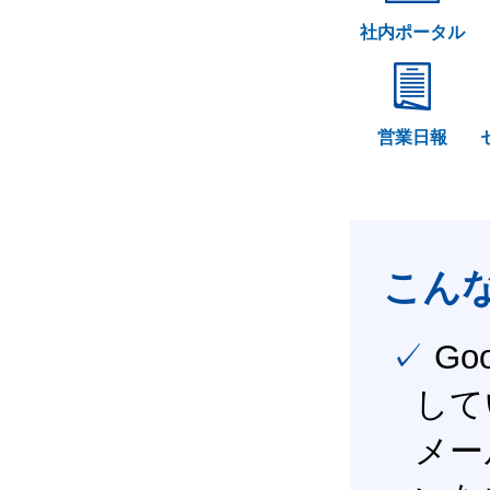
社内ポータル
営業日報
こん
✓ Google Workspace（旧G Suite） を社内で導入
して
メー