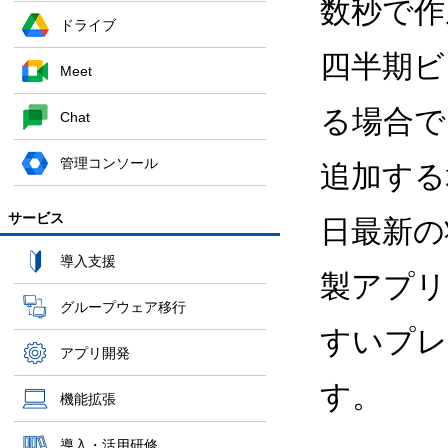
数秒で作
ドライブ
四半期ビ
Meet
る場合で
Chat
管理コンソール
追加する
サービス
日最新の
導入支援
製アプリ
グループウェア移行
すいプレ
アプリ開発
す。
機能拡張
導入・活用研修