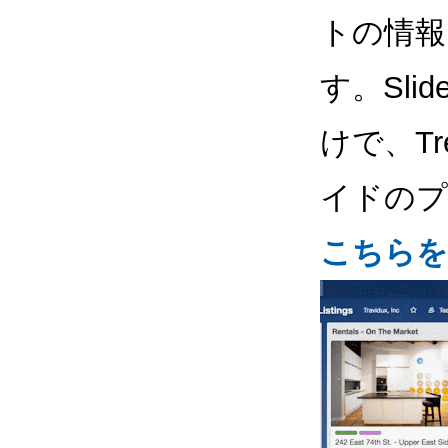
トの情報
す。Sli
けで、Tr
イドのプ
こちらを