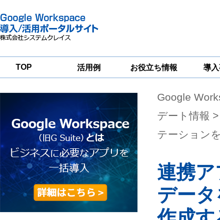
TOP
活用例
お役立ち情報
導入
Google Wor
一
Google
Google
Google
Workspace
Workspace
Workspace導入
グループウェア
セキュリティ
支援サービス
デート情報
>
移行支援
対策サービス
テーション
連携アプ
データ
作成す