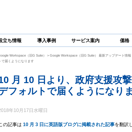
役立ち情報
導入事例
サービス案内
価格
Google Workspace（旧G Suite）
>
Google Workspace（旧G Suite） 最新アップデート情報
一問一答
コラム
Google
Google
Google
トで届くようになります
Workspace
Workspace開発
Workspace機能
セキュリティ
サービス
拡張サポート
対策サービス
10 月 10 日より、政府支援
デフォルトで届くようになり
2018年10月17日水曜日
この記事は
10 月 3 日に英語版ブログに掲載された記事
を翻訳