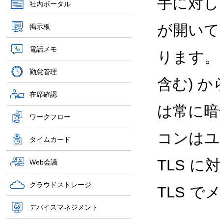
手に対し
社内ポータル
が開いて
掲示板
電話メモ
ります。G
勤怠管理
含む) 
在席確認
は常に暗
ワークフロー
コンはユ
タイムカード
TLS 
Web会議
クラウドストレージ
TLS 
デバイスマネジメント