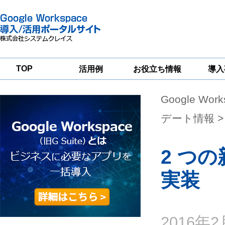
TOP
活用例
お役立ち情報
導入
Google Wor
一
Google
Google
Google
Workspace
Workspace
Workspace導入
グループウェア
セキュリティ
支援サービス
デート情報
>
移行支援
対策サービス
2 つの
実装
2016年