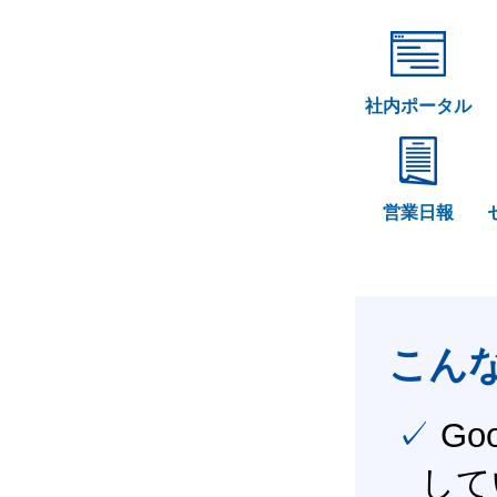
社内ポータル
営業日報
こん
✓ Google Workspace（旧G Suite） を社内で導入
して