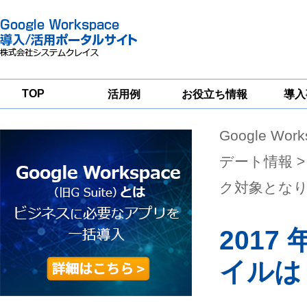
TOP
活用例
お役立ち情報
導入
Google Wor
一
Google
Google
Google
Workspace
Workspace
Workspace導入
グループウェア
セキュリティ
支援サービス
デート情報
>
移行支援
対策サービス
ク対象とな
2017
イルは