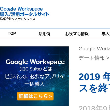
TOP
活用例
お役立ち情報
導入
Google Wor
一
Google
Google
Google
Workspace
Workspace
Workspace導入
グループウェア
セキュリティ
支援サービス
デート情報
>
移行支援
対策サービス
2019 
スを終
2018年