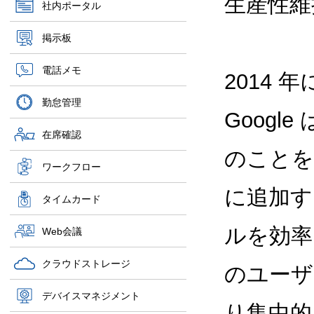
生産性維
社内ポータル
掲示板
電話メモ
2014 
勤怠管理
Goog
在席確認
のことを学
ワークフロー
に追加す
タイムカード
ルを効率
Web会議
クラウドストレージ
のユーザ
デバイスマネジメント
り集中的