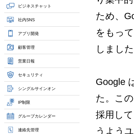
ビジネスチャット
ため、Goo
社内SNS
をもって 
アプリ開発
しました
顧客管理
営業日報
セキュリティ
Googl
シングルサインオン
た。この 
IP制限
採用してい
グループカレンダー
うようユ
連絡先管理