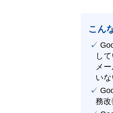
こん
✓ Google Workspace（旧G Suite） を社内で導入
して
メー
いな
✓ Google Workspace（旧G Suite） を活用し、業
務改