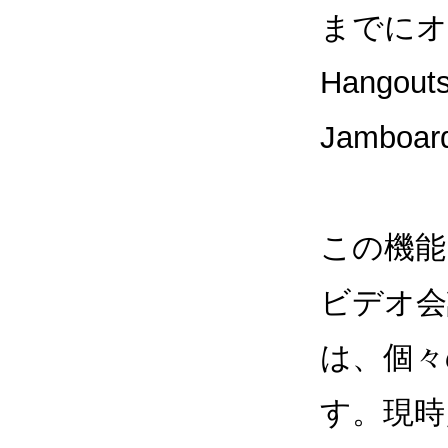
までにオ
Hango
Jamb
この機能
ビデオ会
は、個々
す。現時