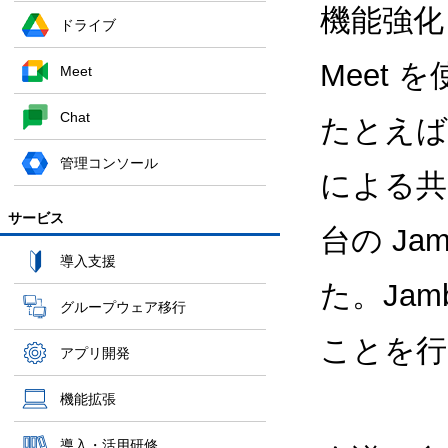
機能強化さ
ドライブ
Meet 
Meet
Chat
たとえば
管理コンソール
による共
サービス
台の J
導入支援
た。Jamb
グループウェア移行
ことを行
アプリ開発
機能拡張
導入・活用研修