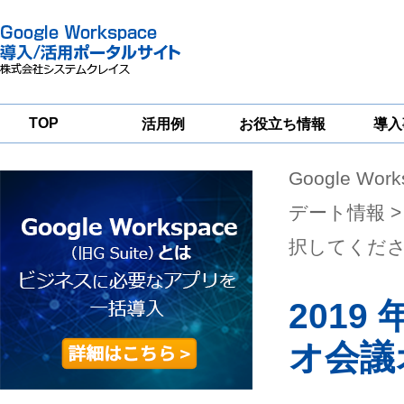
TOP
活用例
お役立ち情報
導入
Google Wor
一
Google
Google
Google
Workspace
Workspace
Workspace導入
グループウェア
セキュリティ
支援サービス
デート情報
>
移行支援
対策サービス
択してくだ
2019 
オ会議