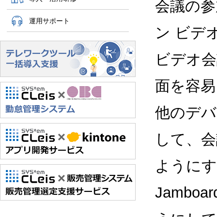
会議の参
運用サポート
ン ビデ
ビデオ会
面を容易
他のデバ
して、会
ようにす
Jamb