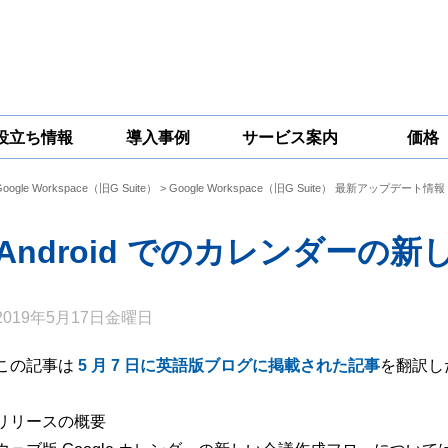
役立ち情報
導入事例
サービス案内
価格
Google Workspace（旧G Suite）
>
Google Workspace（旧G Suite） 最新アップデート情報
一問一答
コラム
Google
Google
Google
Workspace
Workspace開発
Workspace機能
セキュリティ
サービス
拡張サポート
Android でのカレンダーの
対策サービス
2019年5月17日金曜日
この記事は
5 月 7 日に英語版ブログに掲載された記事
を翻訳し
リリースの概要