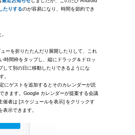
は
最近お知らせ
しましたが、このたび Android
したりする
のが容易になり、時間を節約でき
た。
集ビューを折りたたんだり展開したりして、これ
たい時間枠をタップし、縦にドラッグ＆ドロッ
プして別の日に移動したりできるようにな
す。
 予定にゲストを追加するとそのカレンダーが読
きます。Google カレンダーが提案する会議
者は [スケジュールを表示] をクリックす
を表示できます。