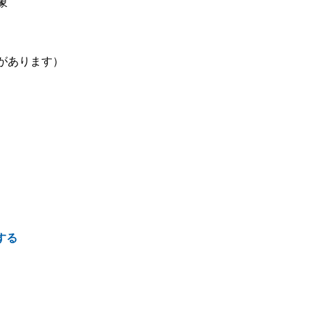
象
性があります）
する