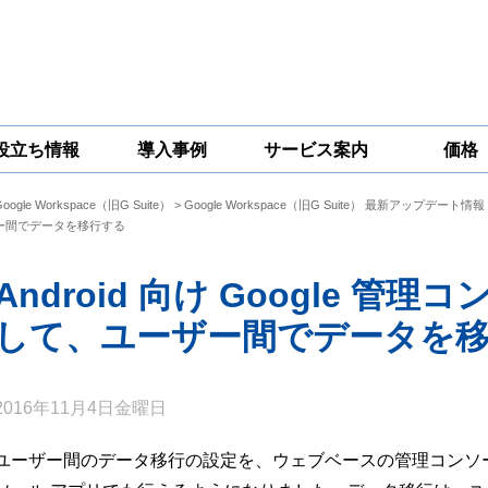
役立ち情報
導入事例
サービス案内
価格
Google Workspace（旧G Suite）
>
Google Workspace（旧G Suite） 最新アップデート情報
一問一答
コラム
Google
Google
Google
ー間でデータを移行する
Workspace
Workspace開発
Workspace機能
セキュリティ
サービス
拡張サポート
対策サービス
Android 向け Google 管
して、ユーザー間でデータを
2016年11月4日金曜日
ユーザー間のデータ移行の設定を、ウェブベースの管理コンソールと同様