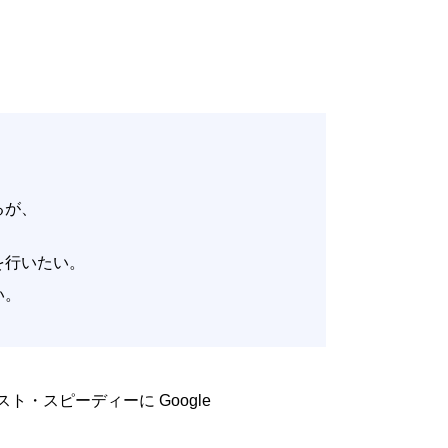
いるが、
。
改善を行いたい。
たい。
低コスト・スピーディーに Google