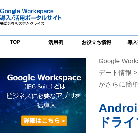
TOP
活用例
お役立ち情報
導入
Google Wor
一
Google
Google
Google
Workspace
Workspace
Workspace導入
グループウェア
セキュリティ
支援サービス
デート情報
>
移行支援
対策サービス
がさらに簡
Andr
ドライ