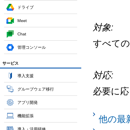
ドライブ
Meet
対象:
Chat
すべての
管理コンソール
サービス
対応:
導入支援
必要に応
グループウェア移行
アプリ開発
機能拡張
他の最
導入・活用研修