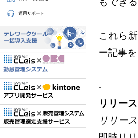
もできる
運用サポート
これら新
ー記事を
-
リリース
リリース
即時リリ