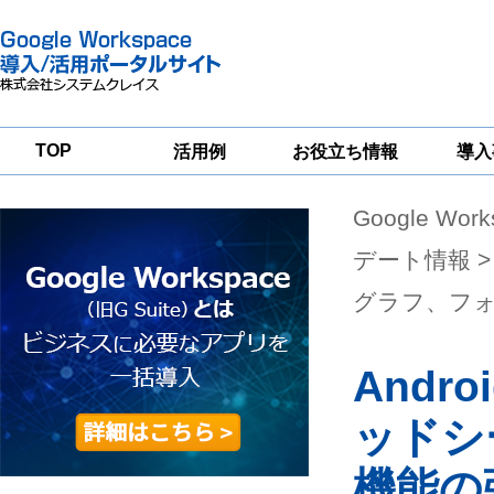
TOP
活用例
お役立ち情報
導入
Google Wor
一
Google
Google
Google
Workspace
Workspace
Workspace導入
グループウェア
セキュリティ
支援サービス
デート情報
>
移行支援
対策サービス
グラフ、フ
Andr
ッドシ
機能の