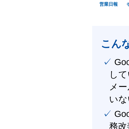
営業日報
こん
✓ Google Workspace（旧G Suite） を社内で導入
して
メー
いな
✓ Google Workspace（旧G Suite） を活用し、業
務改