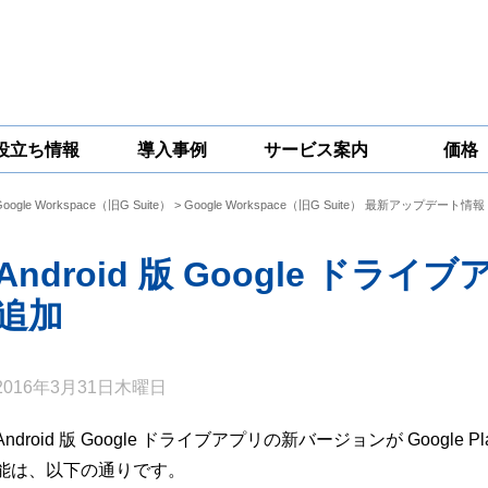
役立ち情報
導入事例
サービス案内
価格
Google Workspace（旧G Suite）
>
Google Workspace（旧G Suite） 最新アップデート情報
一問一答
コラム
Google
Google
Google
Workspace
Workspace開発
Workspace機能
セキュリティ
サービス
拡張サポート
Android 版 Google ド
対策サービス
追加
2016年3月31日木曜日
Android 版 Google ドライブアプリの新バージョンが Goog
能は、以下の通りです。