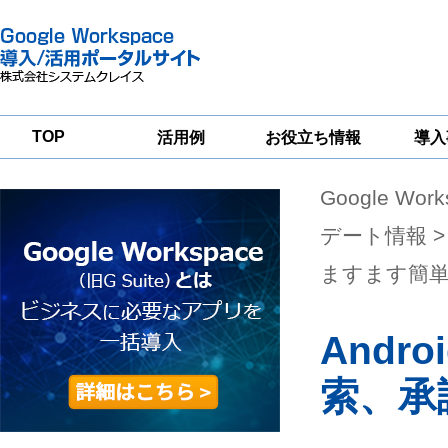
TOP
活用例
お役立ち情報
導入
Google Wor
一
Google
Google
Google
Workspace
Workspace
Workspace導入
グループウェア
セキュリティ
支援サービス
デート情報
>
移行支援
対策サービス
ますます簡
Andr
索、承