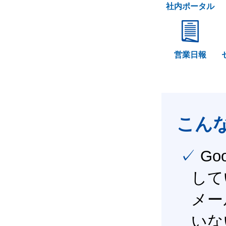
社内ポータル
営業日報
こん
✓ Google Workspace（旧G Suite） を社内で導入
して
メー
いな