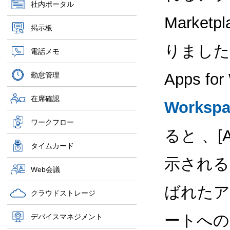
社内ポータル
Marke
掲示板
りました
電話メモ
Apps 
勤怠管理
在席確認
Workspa
ワークフロー
ると 、[A
タイムカード
示される
Web会議
ばれた
クラウドストレージ
ートへの
デバイスマネジメント