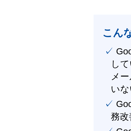
こん
✓ Google Workspace（旧G Suite） を社内で導入
して
メー
いな
✓ Google Workspace（旧G Suite） を活用し、業
務改