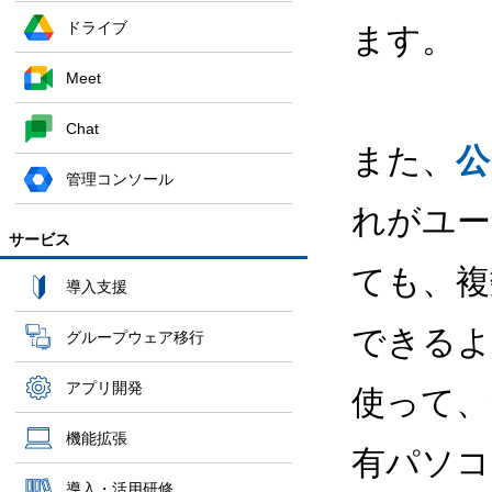
ドライブ
ます。
Meet
Chat
また、
公
管理コンソール
れがユー
サービス
ても、複
導入支援
できるよ
グループウェア移行
アプリ開発
使って、
機能拡張
有パソコ
導入・活用研修