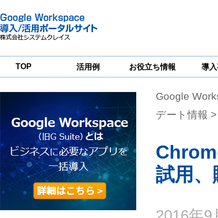
TOP
活用例
お役立ち情報
導入
Google Wor
一
Google
Google
Google
Workspace
Workspace
Workspace導入
グループウェア
セキュリティ
支援サービス
デート情報
>
移行支援
対策サービス
Chr
試用、
2016年