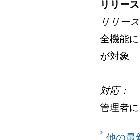
リリース
リリース
全機能に
が対象
対応
：
管理者に
他の最