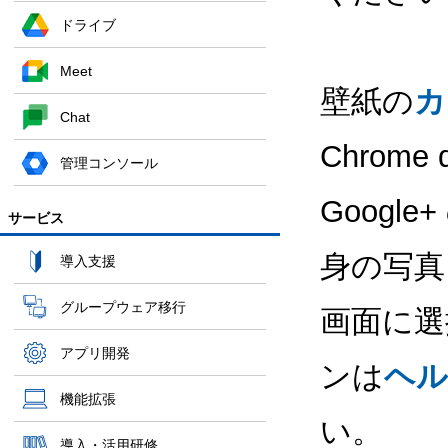
ドライブ
Meet
壁紙の
カ
Chat
Chrome
管理コンソール
Goog
サービス
身の写真
導入支援
グループウェア移行
画面に選
アプリ開発
ンは
ヘル
機能拡張
い。
導入・活用研修