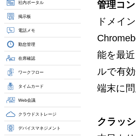
管理コン
社内ポータル
掲示板
ドメイン
電話メモ
Chrome
勤怠管理
能を最近
在席確認
ルで有効
ワークフロー
端末に問
タイムカード
Web会議
クラウドストレージ
クラッシ
デバイスマネジメント