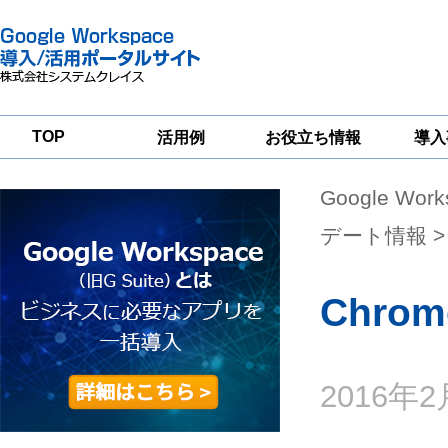
TOP
活用例
お役立ち情報
導入
Google Wor
一
Google
Google
Google
Workspace
Workspace
Workspace導入
グループウェア
セキュリティ
支援サービス
デート情報
>
移行支援
対策サービス
Chrom
2016年