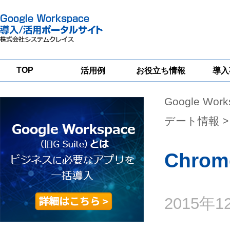
TOP
活用例
お役立ち情報
導入
Google Wor
一
Google
Google
Google
Workspace
Workspace
Workspace導入
グループウェア
セキュリティ
支援サービス
デート情報
>
移行支援
対策サービス
Chrom
2015年