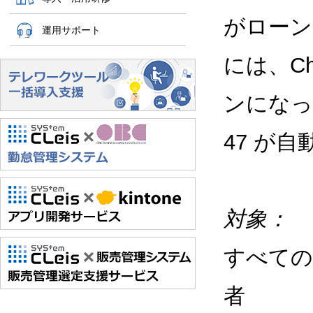
がローン
運用サポート
には、C
ンになっ
47 が
対象：
すべての
者