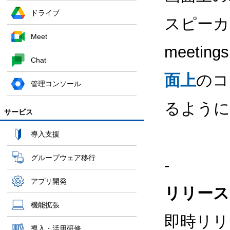
ドライブ
スピーカー
Meet
meet
Chat
面上
のコ
管理コンソール
るように
サービス
導入支援
グループウェア移行
-
アプリ開発
リリース
機能拡張
即時リリ
導入・活用研修