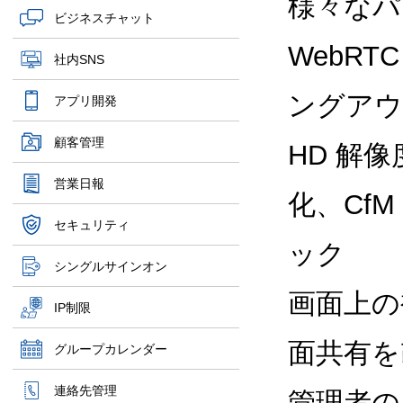
様々なパ
ビジネスチャット
WebR
社内SNS
ングアウ
アプリ開発
顧客管理
HD 解
営業日報
化、Cf
セキュリティ
ック
シングルサインオン
画面上の
IP制限
面共有を
グループカレンダー
連絡先管理
管理者の