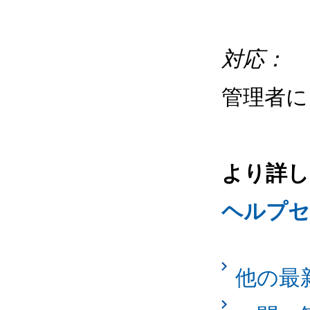
対応：
管理者
より詳し
ヘルプセ
他の最