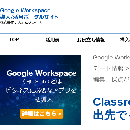
TOP
活用例
お役立ち情報
導入
Google Wor
一
Google
Google
Google
Workspace
Workspace
Workspace導入
グループウェア
セキュリティ
支援サービス
デート情報
>
移行支援
対策サービス
編集、採点が
Clas
出先で