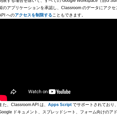
制限する場合を除いて、すべての Google Workspace（旧G Suit
製のアプリケーションを承認し、Classroom のデータにア
API への
アクセスを制限する
こともできます。
また、Classroom API は、
Apps Script
でサポートされており、
Google ドキュメント、スプレッドシート、フォーム向けの