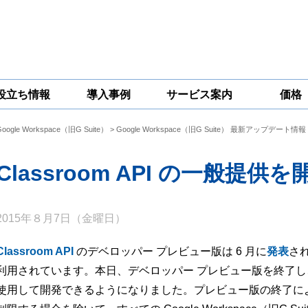
役立ち情報
導入事例
サービス案内
価格
Google Workspace（旧G Suite）
>
Google Workspace（旧G Suite） 最新アップデート情報
一問一答
コラム
Google
Google
Google
Workspace
Workspace開発
Workspace機能
セキュリティ
サービス
拡張サポート
Classroom API の一般提供を
対策サービス
2015年８月7日（金曜日）
Classroom API
のデベロッパー プレビュー版は 6 月に
発表
さ
利用されています。本日、デベロッパー プレビュー版を終了し、すべて
使用して開発できるようになりました。プレビュー版の終了に