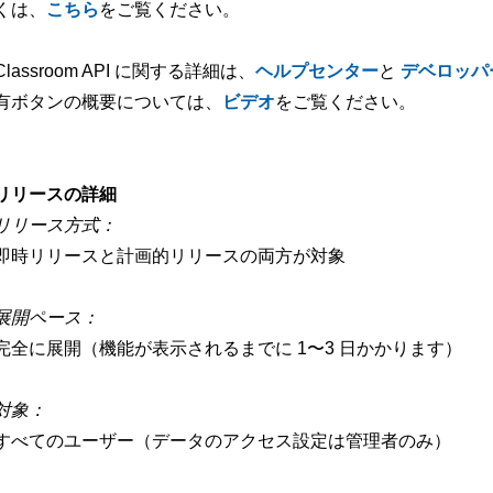
くは、
こちら
をご覧ください。
Classroom API に関する詳細は、
ヘルプセンター
と
デベロッパ
有ボタンの概要については、
ビデオ
をご覧ください。
-
リリースの詳細
リリース方式：
即時リリースと計画的リリースの両方が対象
展開ペース：
完全に展開（機能が表示されるまでに 1〜3 日かかります）
対象：
すべてのユーザー（データのアクセス設定は管理者のみ）