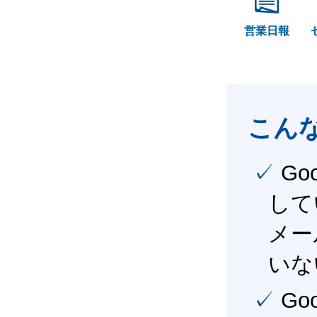
営業日報
こん
✓ Google Workspace（旧G Suite） を社内で導入
して
メー
いな
✓ Google Workspace（旧G Suite） を活用し、業