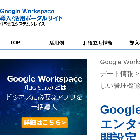
TOP
活用例
お役立ち情報
導入
Google Wor
一
Google
Google
Google
Workspace
Workspace
Workspace導入
グループウェア
セキュリティ
支援サービス
デート情報
>
移行支援
対策サービス
しい管理機能
Googl
エンタ
開設定