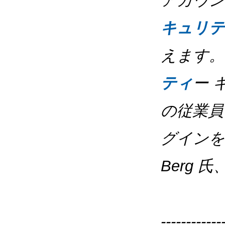
アカウ
キュリテ
えます。Go
ティ
ー 
の従業員
グインを
Berg 氏、
------------