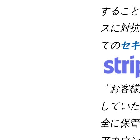
すること
スに対抗
ての
セキ
「お客様
していた
全に保管