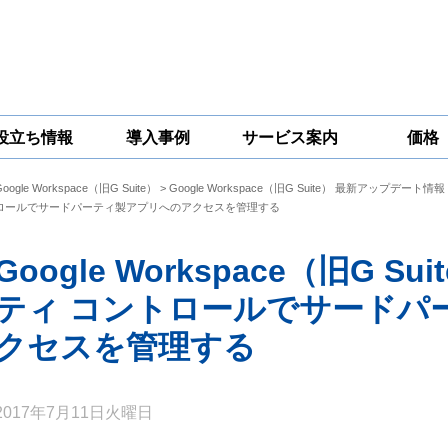
役立ち情報
導入事例
サービス案内
価格
Google Workspace（旧G Suite）
>
Google Workspace（旧G Suite） 最新アップデート情報
一問一答
コラム
Google
Google
Google
ロールでサードパーティ製アプリへのアクセスを管理する
Workspace
Workspace開発
Workspace機能
セキュリティ
サービス
拡張サポート
対策サービス
Google Workspace（旧G 
ティ コントロールでサードパ
クセスを管理する
2017年7月11日火曜日