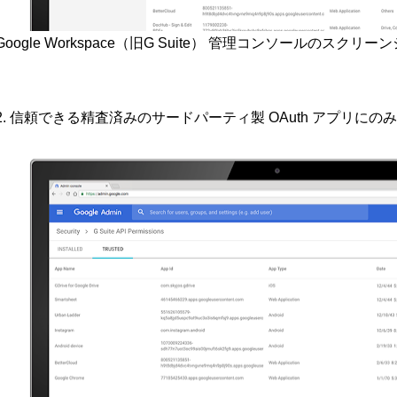
Google Workspace（旧G Suite） 管理コンソールのスクリ
2. 信頼できる精査済みのサードパーティ製 OAuth アプリに