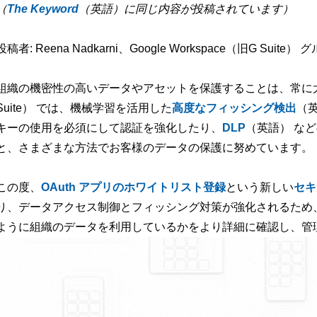
（
The Keyword
（英語）に同じ内容が投稿されています）
投稿者: Reena Nadkarni、Google Workspace（旧G Su
組織の機密性の高いデータやアセットを保護することは、常に大きな課題
Suite） では、機械学習を活用した
高度なフィッシング検出
（
キーの使用を必須にして認証を強化したり、
DLP
（英語） な
と、さまざまな方法でお客様のデータの保護に努めています。
この度、
OAuth アプリのホワイトリスト登録
という新しい
セキ
り、データアクセス制御とフィッシング対策が強化されるため
ように組織のデータを利用しているかをより詳細に確認し、管