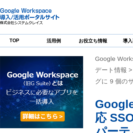
TOP
活用例
お役立ち情報
導入
Google Wor
一
Google
Google
Google
Workspace
Workspace
Workspace導入
グループウェア
セキュリティ
支援サービス
デート情報
>
移行支援
対策サービス
グに 9 個
Googl
応 S
パーテ