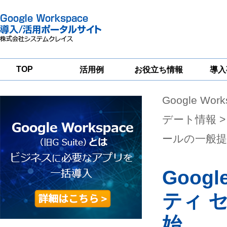
TOP
活用例
お役立ち情報
導入
Google Wor
一
Google
Google
Google
Workspace
Workspace
Workspace導入
グループウェア
セキュリティ
支援サービス
デート情報
>
移行支援
対策サービス
ールの一般提
Googl
ティ 
始