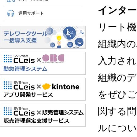
インター
運用サポート
リート機
組織内の
入力され
組織のデ
をぜひご
関する問
ルについ