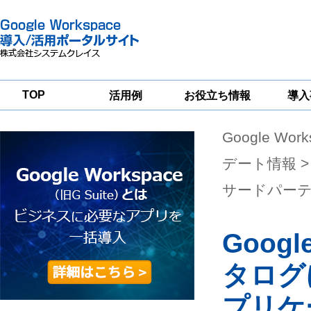
TOP
活用例
お役立ち情報
導入
Google Wor
一
Google
Google
Google
Workspace
Workspace
Workspace導入
グループウェア
セキュリティ
支援サービス
デート情報
>
移行支援
対策サービス
サードパー
Googl
タログ
プリケ