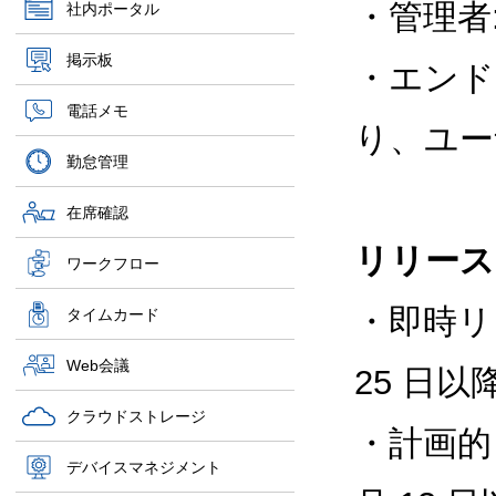
・管理者
社内ポータル
掲示板
・エンド
電話メモ
り、ユー
勤怠管理
在席確認
リリース
ワークフロー
・即時リリ
タイムカード
Web会議
25 日
クラウドストレージ
・計画的
デバイスマネジメント