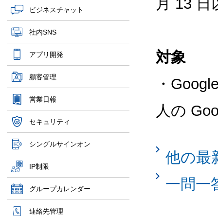
月 13
ビジネスチャット
社内SNS
対象
アプリ開発
顧客管理
・Goog
営業日報
人の G
セキュリティ
シングルサインオン
他の最
IP制限
一問一
グループカレンダー
連絡先管理