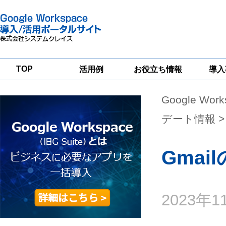
TOP
活用例
お役立ち情報
導入
Google Wor
一
Google
Google
Google
Workspace
Workspace
Workspace導入
グループウェア
セキュリティ
支援サービス
デート情報
>
移行支援
対策サービス
Gma
2023年1