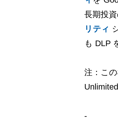
長期投資
リティ
シ
も DL
注：この機能
Unlim
-