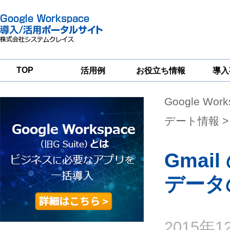
TOP
活用例
お役立ち情報
導入
Google Wor
一
Google
Google
Google
Workspace
Workspace
Workspace導入
グループウェア
セキュリティ
支援サービス
デート情報
>
移行支援
対策サービス
Gmai
データ
2015年