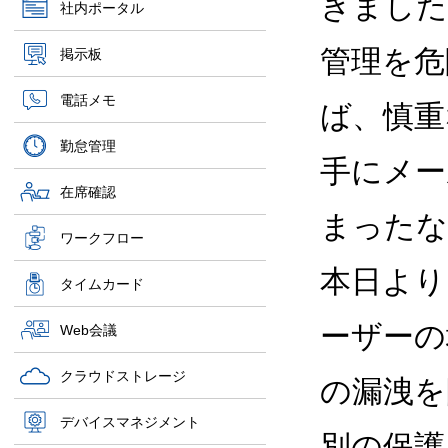
きました
社内ポータル
管理を危
掲示板
電話メモ
ば、慎重
勤怠管理
手にメー
在席確認
まったな
ワークフロー
本日より Go
タイムカード
ーザーの
Web会議
クラウドストレージ
の漏洩を防
デバイスマネジメント
別の保護