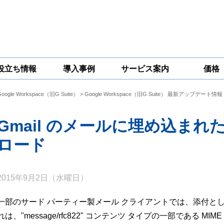
役立ち情報
導入事例
サービス案内
価格
Google Workspace（旧G Suite）
>
Google Workspace（旧G Suite） 最新アップデート情報
一問一答
コラム
Google
Google
Google
Workspace
Workspace開発
Workspace機能
セキュリティ
サービス
拡張サポート
Gmail のメールに埋め込ま
対策サービス
ロード
2015年9月2日（水曜日）
一部のサード パーティー製メール クライアントでは、添付と
れは、"message/rfc822" コンテンツ タイプの一部である MI