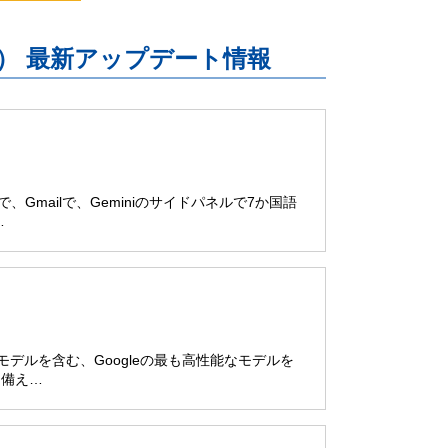
uite） 最新アップデート情報
ブで、Gmailで、Geminiのサイドパネルで7か国語
…
 Proモデルを含む、Googleの最も高性能なモデルを
を備え…