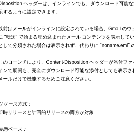
Disposition ヘッダーは、インラインでも、ダウンロード可能な添
示するように設定できます。
以前はメールがインラインに設定されている場合、Gmail の
に "転送" で始まる埋め込まれたメール コンテンツを表示し
として分類された場合は表示されず、代わりに "noname.eml
このローンチにより、Content-Disposition ヘッダー
インで展開も、完全にダウンロード可能な添付としても表示さ
メールだけで機能するためご注意ください。
-
リリース方式：
即時リリースと計画的リリースの両方が対象
展開ペース：