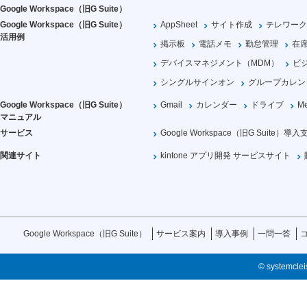
Google Workspace（旧G Suite）
Google Workspace（旧G Suite）
AppSheet
サイト作成
テレワーク
活用例
掲示板
電話メモ
勤怠管理
在
デバイスマネジメント（MDM）
ビ
シングルサインオン
グループカレン
Google Workspace（旧G Suite）
Gmail
カレンダー
ドライブ
Me
マニュアル
サービス
Google Workspace（旧G Suite）導入
関連サイト
kintone アプリ開発 サービスサイト
Google Workspace（旧G Suite）
サービス案内
導入事例
一問一答
© systemcleis