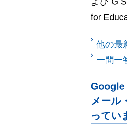
よび G Su
for Ed
他の最
一問一
Googl
メール
ってい