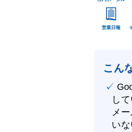
営業日報
こん
✓ Google Workspace（旧G Suite） を社内で導入
して
メー
いな