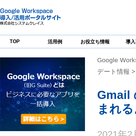
TOP
活用例
お役立ち情報
導入
Google Wor
一
Google
Google
Google
Workspace
Workspace
Workspace導入
グループウェア
セキュリティ
支援サービス
デート情報
>
移行支援
対策サービス
Gma
まれる
2021年