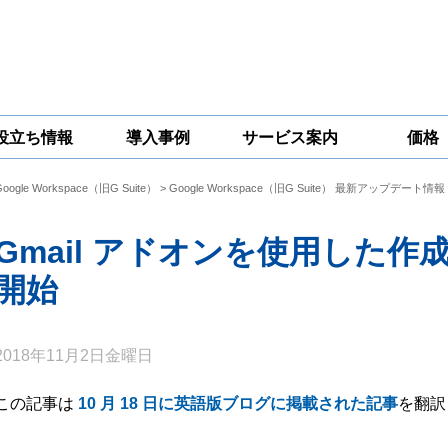
役立ち情報
導入事例
サービス案内
価格
Google Workspace（旧G Suite）
>
Google Workspace（旧G Suite） 最新アップデート情報
一問一答
コラム
Google
Google
Google
Workspace
Workspace開発
Workspace機能
セキュリティ
サービス
拡張サポート
Gmail アドオンを使用した
対策サービス
開始
2018年11月2日金曜日
この記事は
10 月 18 日に英語版ブログに掲載された記事
を翻訳