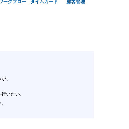
ワークフロー
タイムカード
顧客管理
いるが、
。
改善を行いたい。
たい。