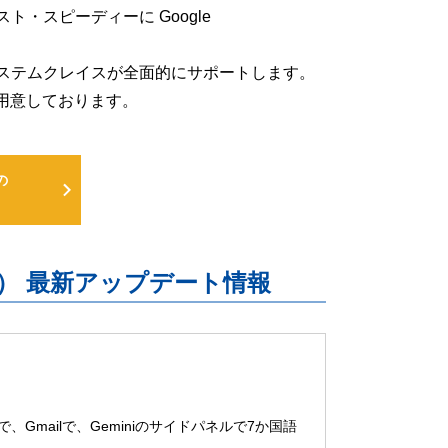
低コスト・スピーディーに Google
るよう、システムクレイスが全面的にサポートします。
用意しております。
の
uite） 最新アップデート情報
ブで、Gmailで、Geminiのサイドパネルで7か国語
…