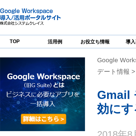
TOP
活用例
お役立ち情報
導入
Google Wor
一
Google
Google
Google
Workspace
Workspace
Workspace導入
グループウェア
セキュリティ
支援サービス
デート情報
>
移行支援
対策サービス
Gma
効にす
2018年