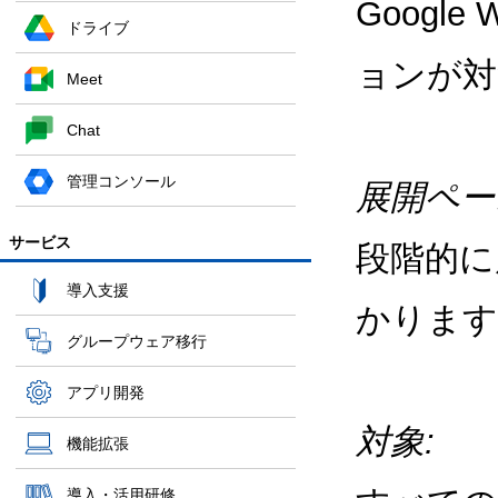
Google
ドライブ
ョンが対
Meet
Chat
管理コンソール
展開ペー
サービス
段階的に
導入支援
かります
グループウェア移行
アプリ開発
対象:
機能拡張
導入・活用研修