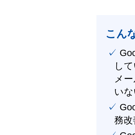
こん
✓ Google Workspace（旧G Suite） を社内で導入
して
メー
いな
✓ Google Workspace（旧G Suite） を活用し、業
務改