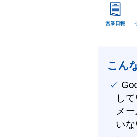
営業日報
こん
✓ Google Workspace（旧G Suite） を社内で導入
して
メー
いな