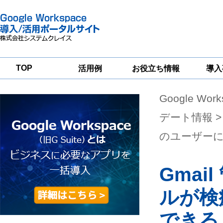
TOP
活用例
お役立ち情報
導入
Google Wor
一
Google
Google
Google
Workspace
Workspace
Workspace導入
グループウェア
セキュリティ
支援サービス
デート情報
>
移行支援
対策サービス
のユーザー
Gma
ルが検
できる