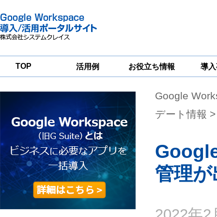
TOP
活用例
お役立ち情報
導入
Google Wor
一
Google
Google
Google
Workspace
Workspace
Workspace導入
グループウェア
セキュリティ
支援サービス
デート情報
>
移行支援
対策サービス
Goo
管理が
2022年