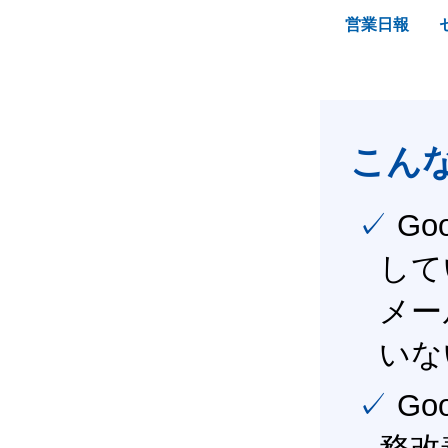
営業日報
こん
✓ Google Workspace（旧G Suite） を社内で導入
して
メー
いな
✓ Google Workspace（旧G Suite） を活用し、業