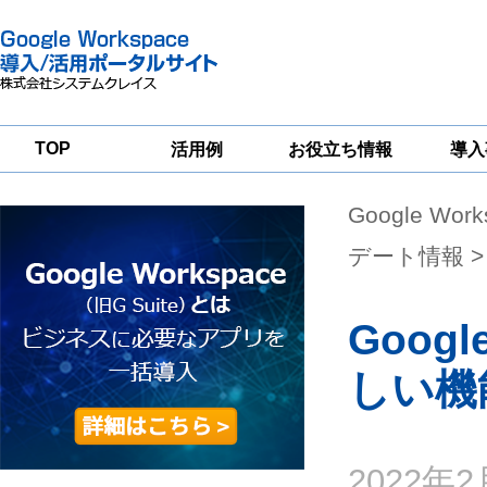
TOP
活用例
お役立ち情報
導入
Google Wor
一
Google
Google
Google
Workspace
Workspace
Workspace導入
グループウェア
セキュリティ
支援サービス
デート情報
>
移行支援
対策サービス
Goo
しい機
2022年