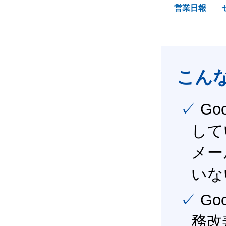
営業日報
こん
✓ Google Workspace（旧G Suite） を社内で導入
して
メー
いな
✓ Google Workspace（旧G Suite） を活用し、業
務改