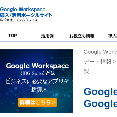
TOP
活用例
お役立ち情報
導入
Google Wor
一
Google
Google
Google
Workspace
Workspace
Workspace導入
グループウェア
セキュリティ
支援サービス
デート情報
>
移行支援
対策サービス
能
Goo
Goog