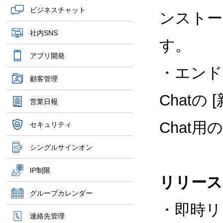
ビジネスチャット
ンストー
社内SNS
す。
アプリ開発
・エンド
顧客管理
Chatの
営業日報
Chat
セキュリティ
シングルサインオン
IP制限
リリース
グループカレンダー
・即時リ
連絡先管理