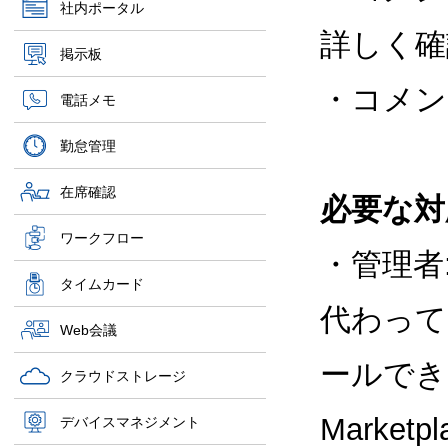
社内ポータル
詳しく確
掲示板
・コメン
電話メモ
勤怠管理
在席確認
必要な対
ワークフロー
・管理者
タイムカード
代わって 
Web会議
ールできま
クラウドストレージ
Marke
デバイスマネジメント