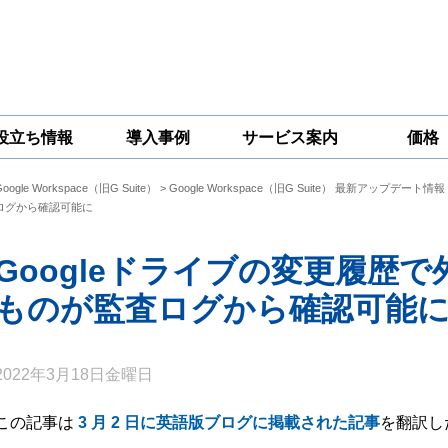
役立ち情報
導入事例
サービス案内
価格
Google Workspace（旧G Suite）
>
Google Workspace（旧G Suite） 最新アップデート情報
一問一答
コラム
Google
Google
Google
ログから確認可能に
Workspace
Workspace開発
Workspace機能
セキュリティ
サービス
拡張サポート
対策サービス
Googleドライブの変更履歴
ものが監査ログから確認可能
2022年3月18日金曜日
この記事は
3 月 2 日に英語版ブログに掲載された記事
を翻訳し