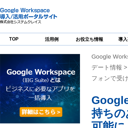
TOP
活用例
お役立ち情報
導入
Google Wor
一
Google
Google
Google
Workspace
Workspace
Workspace導入
グループウェア
セキュリティ
支援サービス
デート情報
>
移行支援
対策サービス
フォンで受
Goo
持ちの
可能に