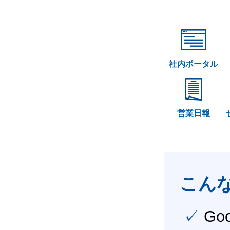
社内ポータル
営業日報
こん
✓ Google Workspace（旧G Suite） を社内で導入