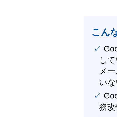
こん
✓ Google Workspace（旧G Suite） を社内で導入
して
メー
いな
✓ Google Workspace（旧G Suite） を活用し、業
務改