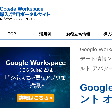
TOP
活用例
お役立ち情報
導入
Google Wor
一
Google
Google
Google
Workspace
Workspace
Workspace導入
グループウェア
セキュリティ
支援サービス
デート情報
>
移行支援
対策サービス
ルト アバタ
Goog
ント 