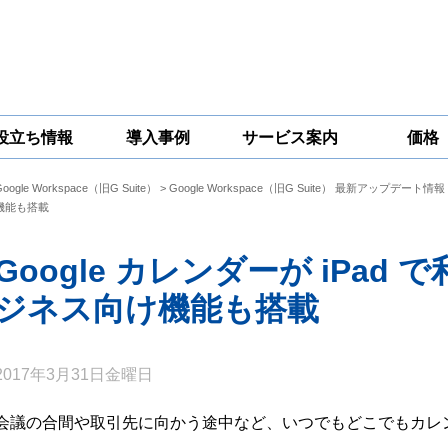
役立ち情報
導入事例
サービス案内
価格
Google Workspace（旧G Suite）
>
Google Workspace（旧G Suite） 最新アップデート情報
一問一答
コラム
Google
Google
Google
機能も搭載
Workspace
Workspace開発
Workspace機能
セキュリティ
サービス
拡張サポート
対策サービス
Google カレンダーが iPa
ジネス向け機能も搭載
2017年3月31日金曜日
会議の合間や取引先に向かう途中など、いつでもどこでもカレ