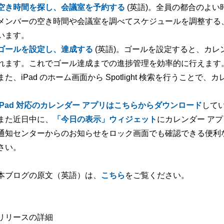
空き時間を探し、会議室を予約する
(英語)。全員の都合のよ
メンバーの空き時間や会議室を調べてスケジュールを調整する
います。
ゴールを設定し、達成する
(英語)。ゴールを設定すると、カ
れます。これでゴール達成までの進捗管理を効率的に行えます
また、iPad のホーム画面から Spotlight 検索を行うこ
iPad 対応のカレンダー アプリはこちらからダウンロード
して
また近日中に、
「今日の表示」ウィジェット
にカレンダー ア
通知センターからのお知らせをロック画面でも確認できる便利
さい。
本ブログの原文（英語）は、
こちら
をご覧ください。
リリースの詳細