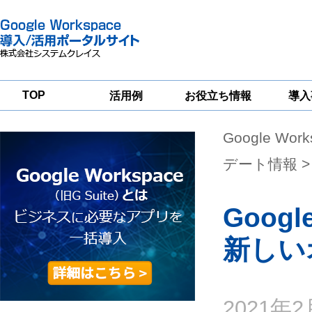
TOP
活用例
お役立ち情報
導入
Google Wor
一
Google
Google
Google
Workspace
Workspace
Workspace導入
グループウェア
セキュリティ
支援サービス
デート情報
>
移行支援
対策サービス
Goo
新しい
2021年