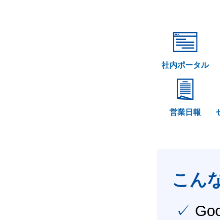
社内ポータル
営業日報
こん
✓ Google Workspace（旧G Suite） を社内で導入