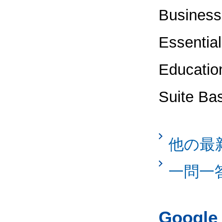
Business
Essentia
Educati
Suite 
他の最
一問一
Googl