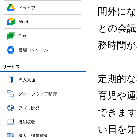
ドライブ
間外にな
Meet
との会議
Chat
務時間が
管理コンソール
サービス
定期的な
導入支援
育児や運
グループウェア移行
アプリ開発
できます
機能拡張
い日を知
導入・活用研修