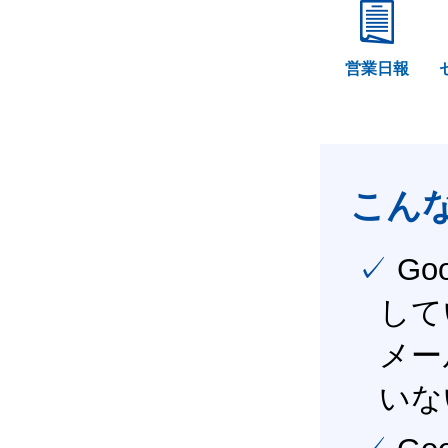
営業日報
こん
✓ Google Workspace（旧G Suite） を社内で導入
して
メー
いな