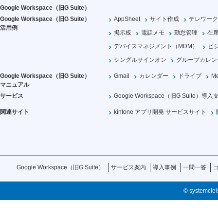
Google Workspace（旧G Suite）
Google Workspace（旧G Suite）
AppSheet
サイト作成
テレワーク
活用例
掲示板
電話メモ
勤怠管理
在
デバイスマネジメント（MDM）
ビ
シングルサインオン
グループカレン
Google Workspace（旧G Suite）
Gmail
カレンダー
ドライブ
Me
マニュアル
サービス
Google Workspace（旧G Suite）導入
関連サイト
kintone アプリ開発 サービスサイト
Google Workspace（旧G Suite）
サービス案内
導入事例
一問一答
© systemcleis