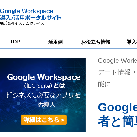
TOP
活用例
お役立ち情報
導入
Google Wor
一
Google
Google
Google
Workspace
Workspace
Workspace導入
グループウェア
セキュリティ
支援サービス
デート情報
>
移行支援
対策サービス
能に
Goo
者と簡