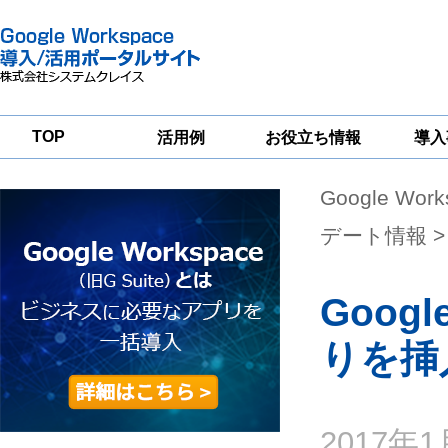
TOP
活用例
お役立ち情報
導入
Google Wor
一
Google
Google
Google
Workspace
Workspace
Workspace導入
グループウェア
セキュリティ
支援サービス
デート情報
>
移行支援
対策サービス
Goo
りを挿
2017年