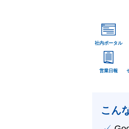
社内ポータル
営業日報
こん
✓ Google Workspace（旧G Suite） を社内で導入