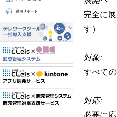
展開ペー
運用サポート
完全に展
す）
対象:
すべての
対応:
必要に応